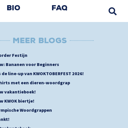
Bio
FAQ
MEER BLOGs
order Festijn
w: Bananen voor Beginners
is de line-up van KWOKTOBERFEST 2026!
shirts met een dieren-woordgrap
w vakantieboek!
w KWOK biertje!
ympische Woordgrappen
nkt!