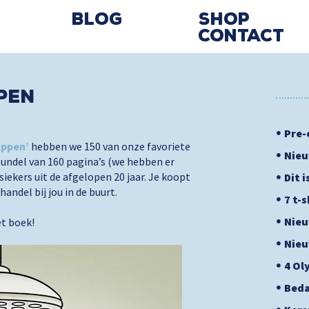
Blog
Shop
Contact
pen
Pre-
appen’
hebben we 150 van onze favoriete
Nieu
bundel van 160 pagina’s (we hebben er
siekers uit de afgelopen 20 jaar. Je koopt
Dit 
andel bij jou in de buurt.
7 t-
Nieu
et boek!
Nieu
4 Ol
Beda