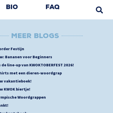
Bio
FAQ
MEER BLOGs
order Festijn
w: Bananen voor Beginners
is de line-up van KWOKTOBERFEST 2026!
shirts met een dieren-woordgrap
w vakantieboek!
w KWOK biertje!
ympische Woordgrappen
nkt!