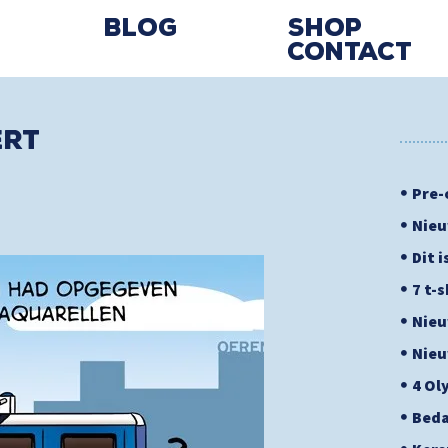
Blog
Shop
Contact
ERT
Pre-
Nieu
Dit 
7 t-
Nieu
Nieu
4 Ol
Beda