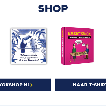
SHOP
wokshop.nl
naar t-shir