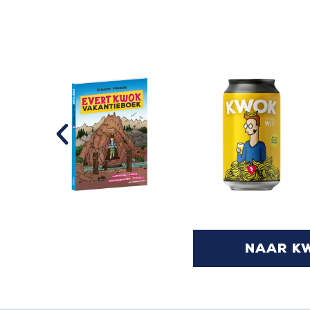
naar k