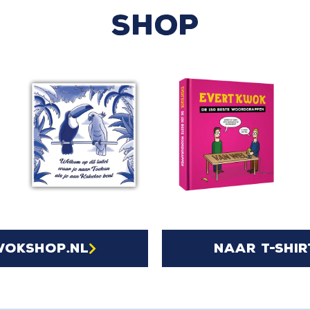
SHOP
wokshop.nl
naar t-shir