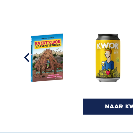
naar k