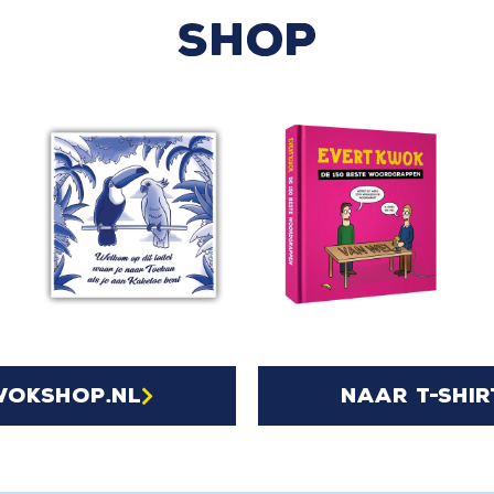
SHOP
wokshop.nl
naar t-shir