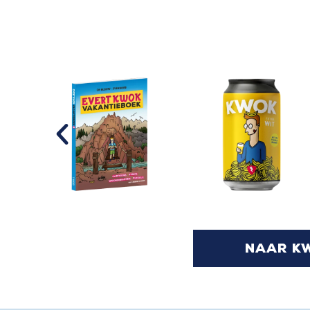
naar k