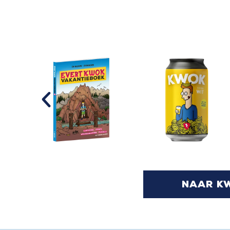
naar k