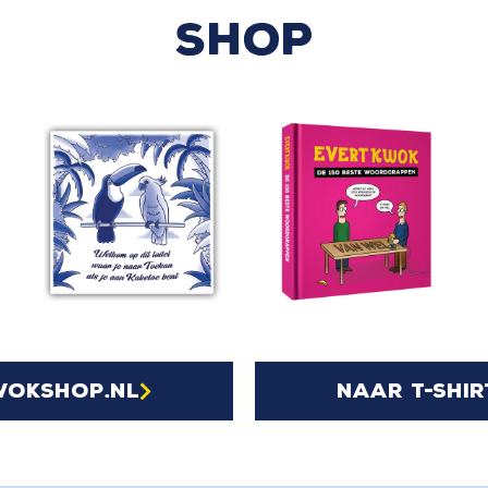
SHOP
wokshop.nl
naar t-shir