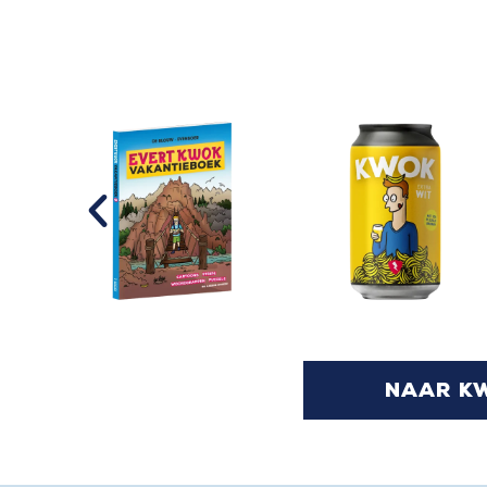
naar k