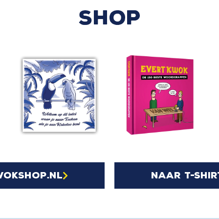
SHOP
wokshop.nl
naar t-shir