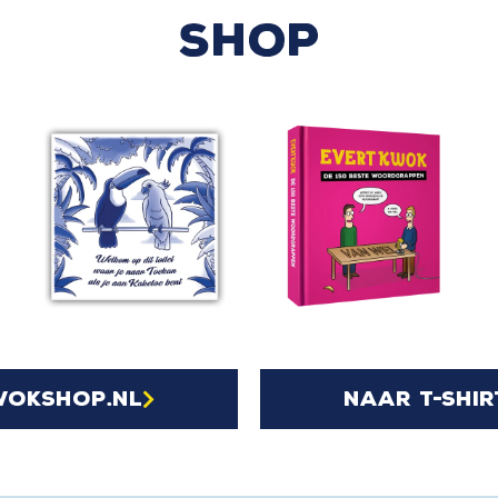
SHOP
wokshop.nl
naar t-shir