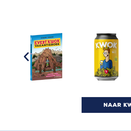
naar k