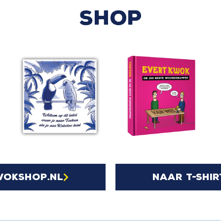
SHOP
wokshop.nl
naar t-shir