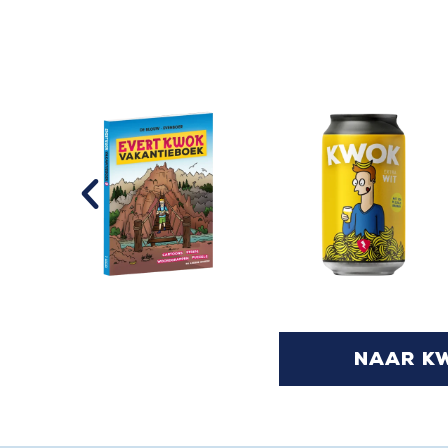
naar k