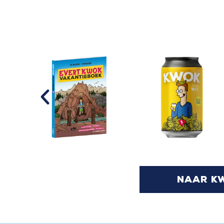
naar k