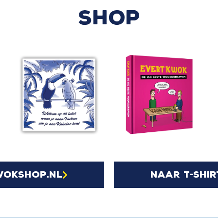
SHOP
wokshop.nl
naar t-shir