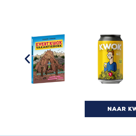
naar k