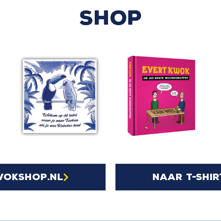
SHOP
wokshop.nl
naar t-shir