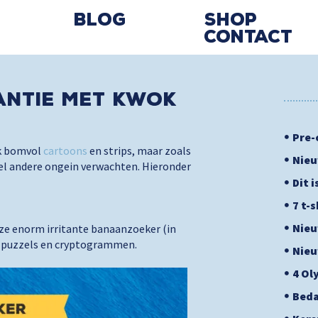
Blog
Shop
Contact
antie met Kwok
Pre-
jk bomvol
cartoons
en strips, maar zoals
Nieu
el andere ongein verwachten. Hieronder
Dit 
7 t-
Nieu
ze enorm irritante banaanzoeker (in
e puzzels en cryptogrammen.
Nieu
4 Ol
Beda