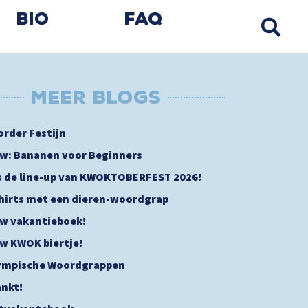
Bio
FAQ
MEER BLOGs
order Festijn
w: Bananen voor Beginners
is de line-up van KWOKTOBERFEST 2026!
shirts met een dieren-woordgrap
w vakantieboek!
w KWOK biertje!
ympische Woordgrappen
nkt!