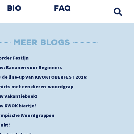
Bio
FAQ
MEER BLOGs
order Festijn
w: Bananen voor Beginners
is de line-up van KWOKTOBERFEST 2026!
shirts met een dieren-woordgrap
w vakantieboek!
w KWOK biertje!
ympische Woordgrappen
nkt!