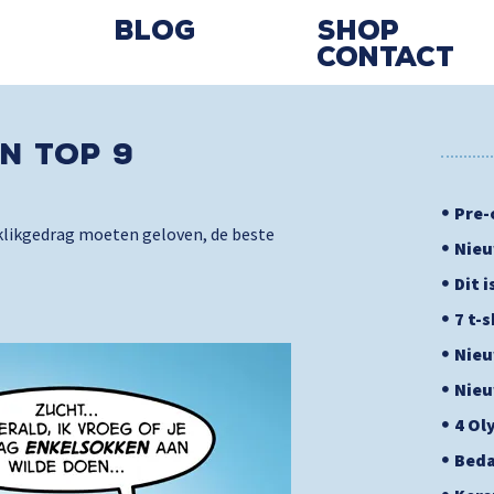
Blog
Shop
Contact
n Top 9
Pre-
e klikgedrag moeten geloven, de beste
Nieu
Dit 
7 t-
Nieu
Nieu
4 Ol
Beda