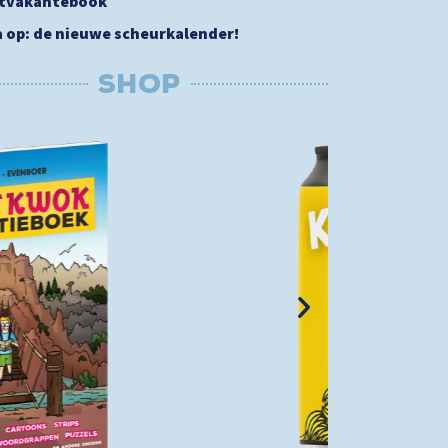
stvakantebook
a op: de nieuwe scheurkalender!
SHOP