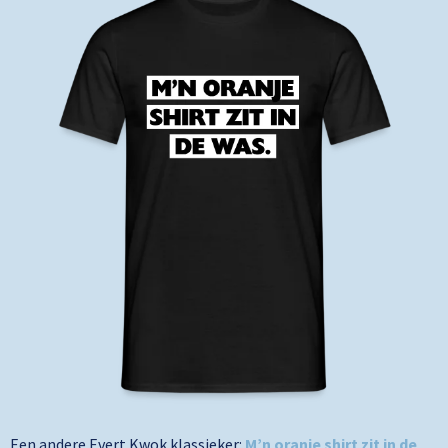
Een andere Evert Kwok klassieker:
M’n oranje shirt zit in de